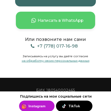
Написать в WhatsApp
Или позвоните нам сами
+7 (778) 017-16-98
Записываясь на услугу вы даёте согласие
на обработку своих персональных данных
БИК 180540002465
Подпишись на мои социальные сети
Адрес Кабанбай батыра 42, н.п.25
Instagram
TikTok